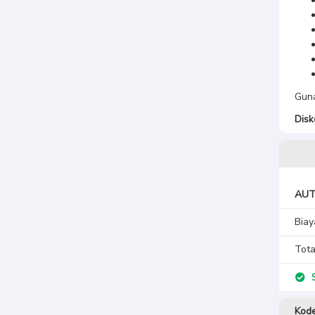
Gun
Disk
AUT
Biay
Tota
S
Kode