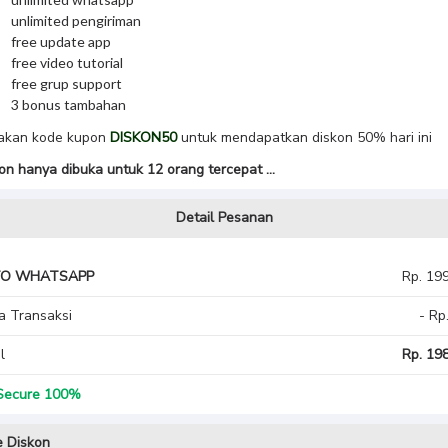
unlimited pengiriman
free update app
free video tutorial
free grup support
3 bonus tambahan
akan kode kupon
DISKON50
untuk mendapatkan diskon 50% hari ini
on hanya dibuka untuk 12 orang tercepat …
Detail Pesanan
O WHATSAPP
Rp. 19
a Transaksi
- Rp
l
Rp. 198
ecure 100%
 Diskon