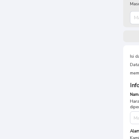
Masu
Isi 
Data
memb
Inf
Nama
Hara
dipe
Alam
Kami