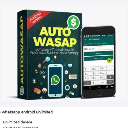
 whatsapp android unlimited
unlimited device
unlimited whatsapp