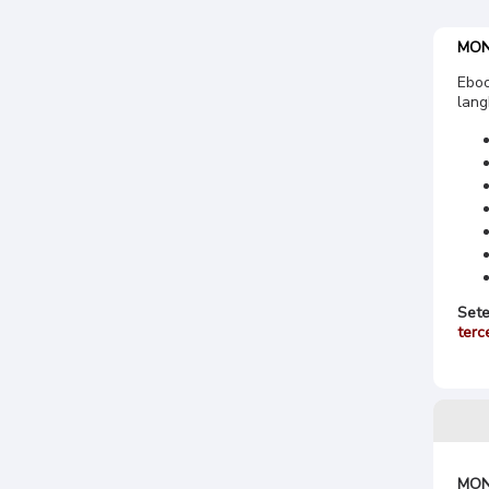
MON
Eboo
lang
Sete
terc
MON