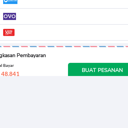
gkasan Pembayaran
l Bayar
BUAT PESANAN
 48.
841
Informasi Pribadi Anda Aman