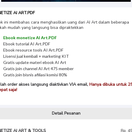
ETIZE AI ART.PDF
k ini membahas cara menghasilkan uang dari AI Art dalam beberapa
kah mudah yang langsung bisa dipraktekkan
Ebook monetize AI Art.PDF
Ebook tutorial AI Art.PDF
Ebook resource tools AI Art.PDF
Lisensi jual kembali + marketing KIT
Gratis update materi ebook AI Art
Gratis join channel AI Art 475 member
Gratis join bisnis afiliasi komisi 80%
lah order akses langsung diaktivkan VIA email,
Hanya dibuka untuk 2
epat saja!
Detail Pesanan
ETIZE AI ART & TOOLS
Rp. 4