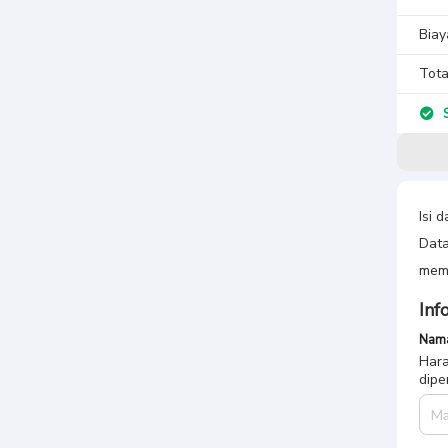
Biay
Tota
S
Isi 
Data
memb
Inf
Nama
Hara
dipe