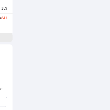
. 159
.
841
at